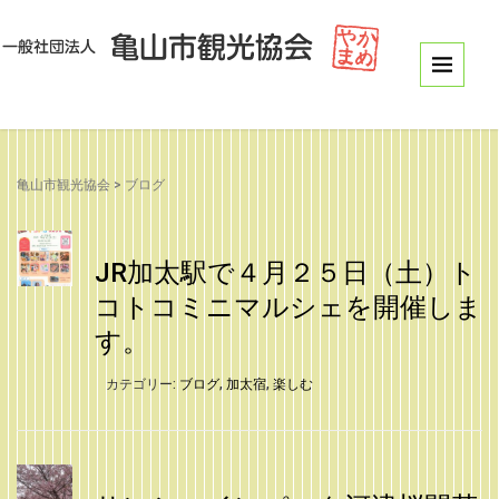
亀山市観光協会
>
ブログ
JR加太駅で４月２５日（土）ト
コトコミニマルシェを開催しま
す。
カテゴリー:
ブログ
,
加太宿
,
楽しむ