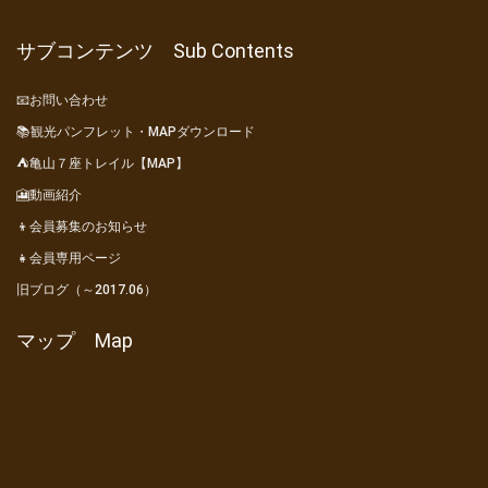
サブコンテンツ Sub Contents
📧お問い合わせ
📚観光パンフレット・MAPダウンロード
⛺亀山７座トレイル【MAP】
🎦動画紹介
👦会員募集のお知らせ
👧会員専用ページ
旧ブログ（～2017.06）
マップ Map