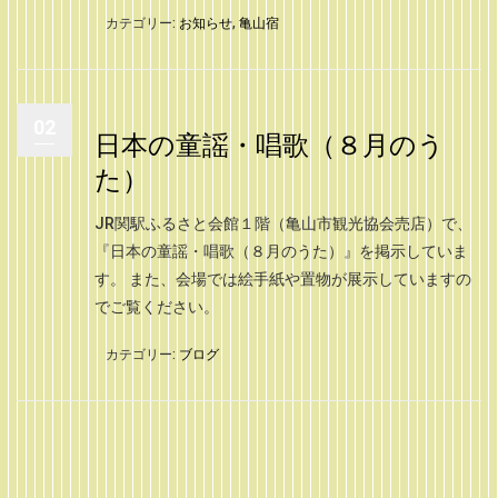
カテゴリー:
お知らせ
,
亀山宿
02
日本の童謡・唱歌（８月のう
た）
JR関駅ふるさと会館１階（亀山市観光協会売店）で、
『日本の童謡・唱歌（８月のうた）』を掲示していま
す。 また、会場では絵手紙や置物が展示していますの
でご覧ください。
カテゴリー:
ブログ