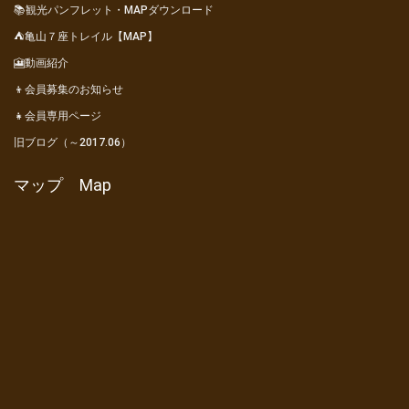
📚観光パンフレット・MAPダウンロード
⛺亀山７座トレイル【MAP】
🎦動画紹介
👦会員募集のお知らせ
👧会員専用ページ
旧ブログ（～2017.06）
マップ Map