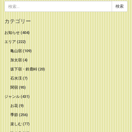
検
索:
カテゴリー
お知らせ
(404)
エリア
(222)
亀山宿
(109)
加太宿
(4)
坂下宿・鈴鹿峠
(20)
石水渓
(7)
関宿
(95)
ジャンル
(431)
お花
(9)
季節
(256)
楽しむ
(77)