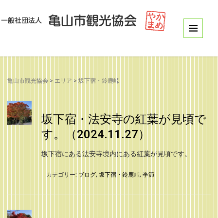
亀山市観光協会
>
エリア
>
坂下宿・鈴鹿峠
坂下宿・法安寺の紅葉が見頃で
す。（2024.11.27）
坂下宿にある法安寺境内にある紅葉が見頃です。
カテゴリー:
ブログ
,
坂下宿・鈴鹿峠
,
季節