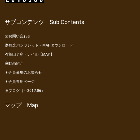
サブコンテンツ Sub Contents
📧お問い合わせ
📚観光パンフレット・MAPダウンロード
⛺亀山７座トレイル【MAP】
🎦動画紹介
👦会員募集のお知らせ
👧会員専用ページ
旧ブログ（～2017.06）
マップ Map