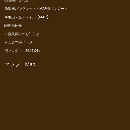
📧お問い合わせ
📚観光パンフレット・MAPダウンロード
⛺亀山７座トレイル【MAP】
🎦動画紹介
👦会員募集のお知らせ
👧会員専用ページ
旧ブログ（～2017.06）
マップ Map