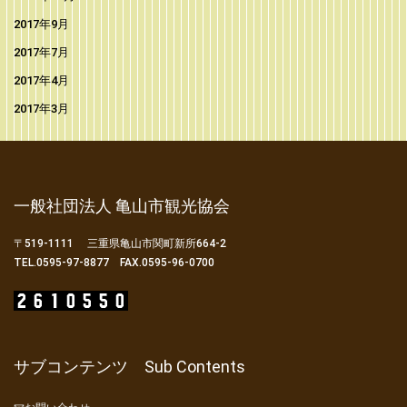
2017年9月
2017年7月
2017年4月
2017年3月
一般社団法人 亀山市観光協会
〒519-1111 三重県亀山市関町新所664-2
TEL.0595-97-8877 FAX.0595-96-0700
サブコンテンツ Sub Contents