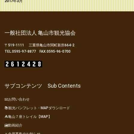
2017年3月
一般社団法人 亀山市観光協会
〒519-1111 三重県亀山市関町新所664-2
TEL.0595-97-8877 FAX.0595-96-0700
サブコンテンツ Sub Contents
📧お問い合わせ
📚観光パンフレット・MAPダウンロード
⛺亀山７座トレイル【MAP】
🎦動画紹介
👦会員募集のお知らせ