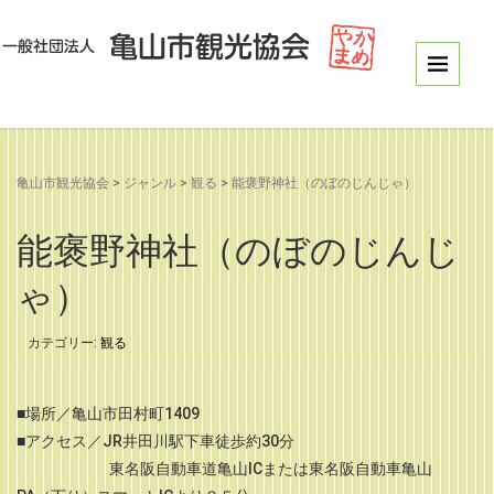
亀山市観光協会
>
ジャンル
>
観る
>
能褒野神社（のぼのじんじゃ）
能褒野神社（のぼのじんじ
ゃ）
カテゴリー:
観る
■場所／亀山市田村町1409
■アクセス／JR井田川駅下車徒歩約30分
東名阪自動車道亀山ICまたは東名阪自動車亀山