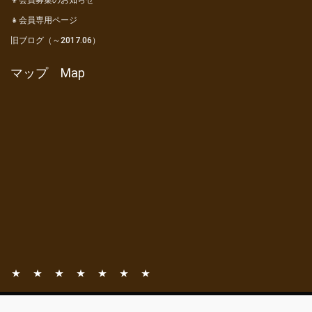
👧会員専用ページ
旧ブログ（～2017.06）
マップ Map
📧
📚
⛺
🎦
👦
👧
旧
お
一般社団法人 亀山市観光協会
観
亀
動
会
会
ブ