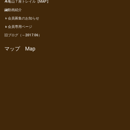
⛺亀山７座トレイル【MAP】
🎦動画紹介
👦会員募集のお知らせ
👧会員専用ページ
旧ブログ（～2017.06）
マップ Map