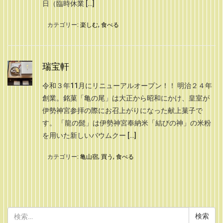
日（臨時休業 […]
カテゴリー:
楽しむ
,
食べる
瑞宝軒
令和３年11月にリニューアルオープン！！ 明治２４年
創業。銘菓「亀の尾」は大正から昭和にかけ、皇室が
伊勢神宮参拝の際にお召上がりになった献上菓子で
す。 「龍の髭」は伊勢神宮奉納米「結びの神」の米粉
を用いた新しいバウムクー […]
カテゴリー:
亀山宿
,
買う
,
食べる
検