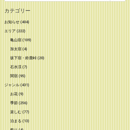
索:
カテゴリー
お知らせ
(404)
エリア
(222)
亀山宿
(109)
加太宿
(4)
坂下宿・鈴鹿峠
(20)
石水渓
(7)
関宿
(95)
ジャンル
(431)
お花
(9)
季節
(256)
楽しむ
(77)
泊まる
(13)
祭り
(4)