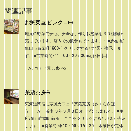
関連記事
お惣菜屋 ビンクロ🍱
地元の野菜で安心、安全な手作りお惣菜を３０種類販
売しています。店内での飲食もできます。🍱 ■所在地/
亀山市布気町1800-1 クリックすると地図が表示しま
す。 ■営業時間/11：00～20：30 ■定休日 […]
カテゴリー:
買う
,
食べる
茶蔵茶房☕
東海道関宿に蔵風カフェ「茶蔵茶房（さくらさぼ
う）」が、 令和３年３月３日オープンしました。 ■住
所/亀山市関町新所 ここをクリックすると地図が表示
します。 ■営業時間/10：00～16：30 木曜日が定休