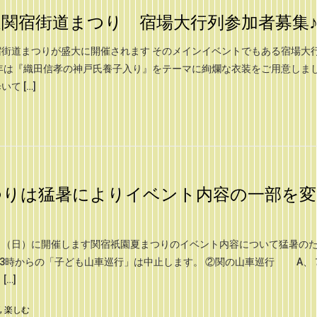
関宿街道まつり 宿場大行列参加者募集
街道まつりが盛大に開催されます そのメインイベントでもある宿場大
年は『織田信孝の神戸氏養子入り』をテーマに絢爛な衣装をご用意しま
て […]
つりは猛暑によりイベント内容の一部を変
日（日）に開催します関宿祇園夏まつりのイベント内容について猛暑の
13時からの「子ども山車巡行」は中止します。 ②関の山車巡行 A、
…]
,
楽しむ