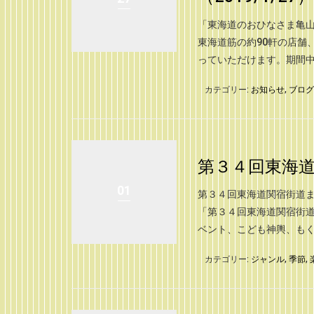
「東海道のおひなさま亀山
東海道筋の約90軒の店舗
っていただけます。期間中は
カテゴリー:
お知らせ
,
ブログ
第３４回東海
01
第３４回東海道関宿街道ま
「第３４回東海道関宿街道
ベント、こども神輿、もくも
カテゴリー:
ジャンル
,
季節
,