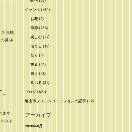
関宿
(95)
ジャンル
(431)
お花
(9)
季節
(256)
 久我地
楽しむ
(77)
史の発祥
泊まる
(13)
祭り
(4)
観る
(41)
買う
(48)
食べる
(34)
す。
ブログ
(621)
亀山市フィルムコミッションの記事
(12)
れます。
アーカイブ
行われま
2026年8月