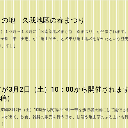
りの地 久我地区の春まつり
）１０時～１３時に「関南部地区まち協 春まつり」が開催されます。
の子孫「平 実忠」が「亀山関氏」と名乗り亀山地区を治めたという歴
平 […]
が3月2日（土）10：00から開催されま
投稿）
31年3月2日（土）10時から関宿の中町一帯を歩行者天国にして開催さ
ースが出て、飲食、雑貨の販売を行うほか、甘酒や亀山茶のふるまいも
…]