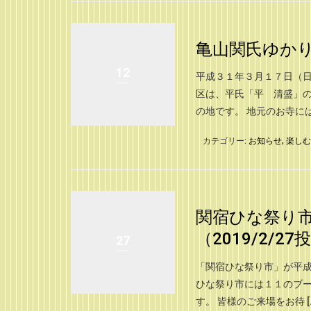
亀山関氏ゆか
12
平成３１年３月１７日（日
区は、平氏「平 清盛」
の地です。 地元のお寺には、
カテゴリー:
お知らせ
,
楽しむ
関宿ひな祭り市
（2019/2/27
27
「関宿ひな祭り市」が平成
ひな祭り市には１１のブ
す。 皆様のご来場をお待 [