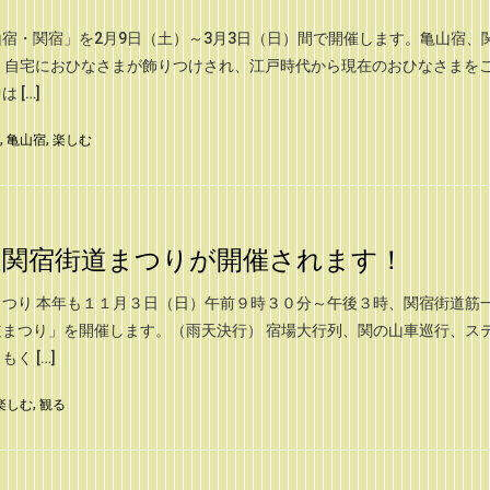
宿・関宿」を2月9日（土）～3月3日（日）間で開催します。亀山宿、
、自宅におひなさまが飾りつけされ、江戸時代から現在のおひなさまを
 […]
,
亀山宿
,
楽しむ
道関宿街道まつりが開催されます！
つり 本年も１１月３日（日）午前９時３０分～午後３時、関宿街道筋
まつり」を開催します。（雨天決行） 宿場大行列、関の山車巡行、ス
く […]
楽しむ
,
観る