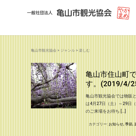
亀山市観光協会
>
ジャンル
>
楽しむ
亀山市住山町
す。(2019/4/2
亀山市観光協会では物販と
は4月27日（土）～29日
のご来場をお待ち […]
カテゴリー:
お知らせ
,
季節
,