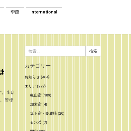
季節
International
検
索:
カテゴリー
ま
お知らせ
(404)
エリア
(222)
。 出店
亀山宿
(109)
。 皆様
加太宿
(4)
坂下宿・鈴鹿峠
(20)
石水渓
(7)