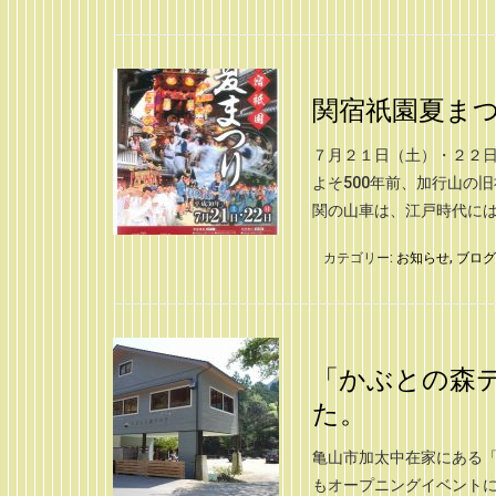
関宿祇園夏ま
７月２１日（土）・２２日
よそ500年前、加行山の
関の山車は、江戸時代には [
カテゴリー:
お知らせ
,
ブログ
「かぶとの森
た。
亀山市加太中在家にある
もオープニングイベント