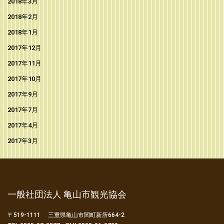
2018年3月
2018年2月
2018年1月
2017年12月
2017年11月
2017年10月
2017年9月
2017年7月
2017年4月
2017年3月
一般社団法人 亀山市観光協会
〒519-1111 三重県亀山市関町新所664-2