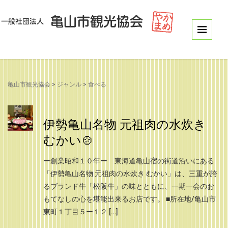
亀山市観光協会
>
ジャンル
>
食べる
伊勢亀山名物 元祖肉の水炊き
むかい🍲
ー創業昭和１０年ー 東海道亀山宿の街道沿いにある
「伊勢亀山名物 元祖肉の水炊き むかい」は、三重が誇
るブランド牛「松阪牛」の味とともに、一期一会のお
もてなしの心を堪能出来るお店です。 ■所在地/亀山市
東町１丁目５ー１２ […]