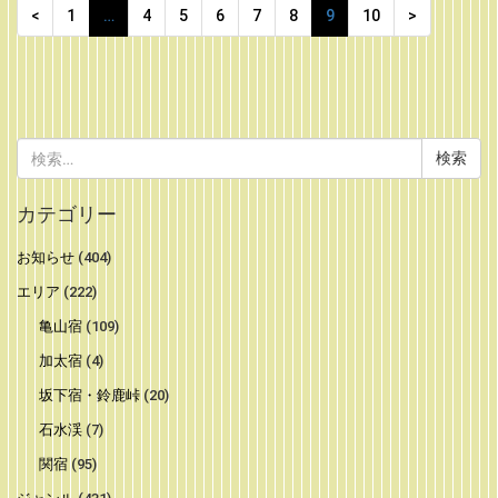
<
1
…
4
5
6
7
8
9
10
>
検
索:
カテゴリー
お知らせ
(404)
エリア
(222)
亀山宿
(109)
加太宿
(4)
坂下宿・鈴鹿峠
(20)
石水渓
(7)
関宿
(95)