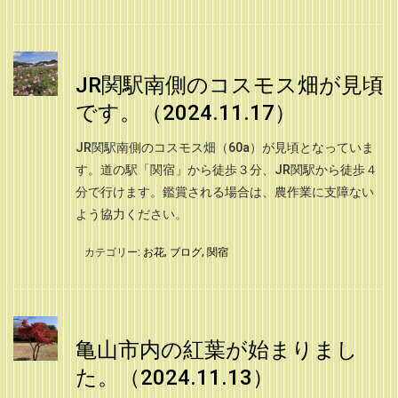
JR関駅南側のコスモス畑が見頃
です。（2024.11.17）
JR関駅南側のコスモス畑（60a）が見頃となっていま
す。道の駅「関宿」から徒歩３分、JR関駅から徒歩４
分で行けます。鑑賞される場合は、農作業に支障ない
よう協力ください。
カテゴリー:
お花
,
ブログ
,
関宿
亀山市内の紅葉が始まりまし
た。（2024.11.13）