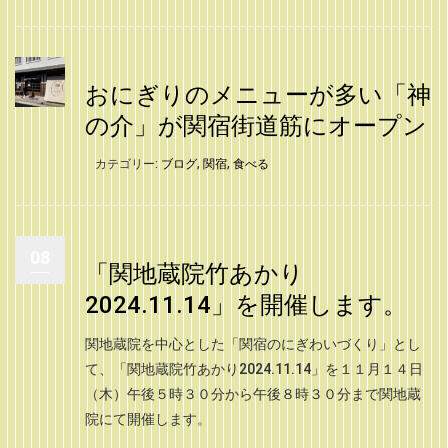
おにぎりのメニューが多い「神
の介」が関宿街道筋にオープン
カテゴリー:
ブログ
,
関宿
,
食べる
08
「関地蔵院竹あかり
2024.11.14」を開催します。
関地蔵院を中心とした「関宿のにぎわいづくり」とし
て、「関地蔵院竹あかり2024.11.14」を１１月１４日
（木）午後５時３０分から午後８時３０分まで関地蔵
院にて開催します。