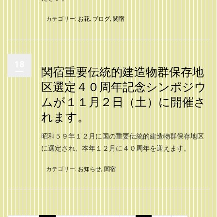
カテゴリー:
お花
,
ブログ
,
関宿
18
関宿重要伝統的建造物群保存地
区選定４０周年記念シンポジウ
ムが１１月２日（土）に開催さ
れます。
昭和５９年１２月に国の重要伝統的建造物群保存地区
に選定され、本年１２月に４０周年を迎えます。
カテゴリー:
お知らせ
,
関宿