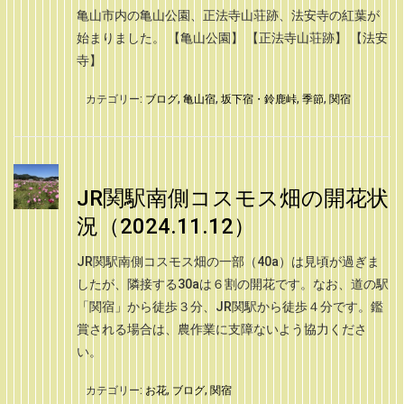
亀山市内の亀山公園、正法寺山荘跡、法安寺の紅葉が
始まりました。 【亀山公園】 【正法寺山荘跡】 【法安
寺】
カテゴリー:
ブログ
,
亀山宿
,
坂下宿・鈴鹿峠
,
季節
,
関宿
JR関駅南側コスモス畑の開花状
況（2024.11.12）
JR関駅南側コスモス畑の一部（40a）は見頃が過ぎま
したが、隣接する30aは６割の開花です。なお、道の駅
「関宿」から徒歩３分、JR関駅から徒歩４分です。鑑
賞される場合は、農作業に支障ないよう協力くださ
い。
カテゴリー:
お花
,
ブログ
,
関宿