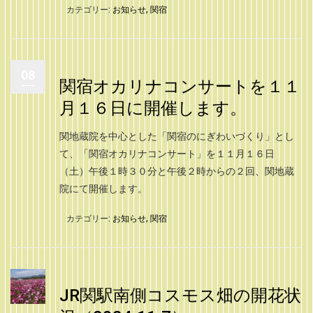
カテゴリー:
お知らせ
,
関宿
08
関宿オカリナコンサートを１１
月１６日に開催します。
関地蔵院を中心とした「関宿のにぎわいづくり」とし
て、「関宿オカリナコンサート」を１１月１６日
（土）午後１時３０分と午後２時からの２回、関地蔵
院にて開催します。
カテゴリー:
お知らせ
,
関宿
JR関駅南側コスモス畑の開花状