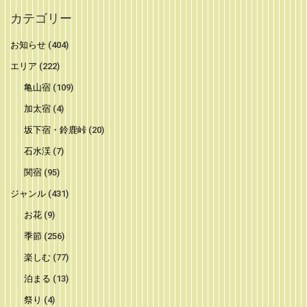
カテゴリー
お知らせ
(404)
エリア
(222)
亀山宿
(109)
加太宿
(4)
坂下宿・鈴鹿峠
(20)
石水渓
(7)
関宿
(95)
ジャンル
(431)
お花
(9)
季節
(256)
楽しむ
(77)
泊まる
(13)
祭り
(4)