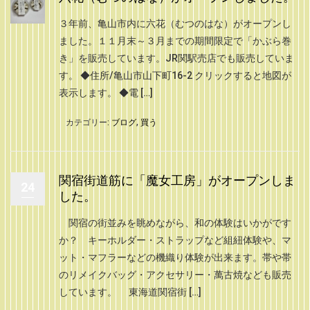
３年前、亀山市内に六花（むつのはな）がオープンし
ました。１１月末～３月までの期間限定で「かぶら巻
き」を販売しています。JR関駅売店でも販売していま
す。 ◆住所/亀山市山下町16-2 クリックすると地図が
表示します。 ◆電 […]
カテゴリー:
ブログ
,
買う
関宿街道筋に「魔女工房」がオープンしま
24
した。
関宿の街並みを眺めながら、和の体験はいかがです
か？ キーホルダー・ストラップなど組紐体験や、マ
ット・マフラーなどの機織り体験が出来ます。帯や帯
のリメイクバッグ・アクセサリー・萬古焼なども販売
しています。 東海道関宿街 […]