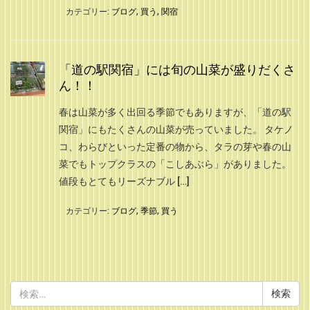
カテゴリー:
ブログ
,
買う
,
関宿
「道の駅関宿」には旬の山菜が盛りだくさ
ん！！
春は山菜が多く出回る季節でもありますが、「道の駅
関宿」にもたくさんの山菜が売っていました。 タケノ
コ、わらびといった定番の物から、タラの芽や春の山
菜でもトップクラスの「こしあぶら」がありました。
値段もとてもリーズナブル […]
カテゴリー:
ブログ
,
季節
,
買う
検
索: