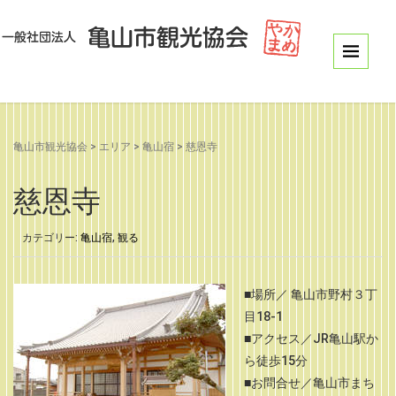
亀山市観光協会
>
エリア
>
亀山宿
>
慈恩寺
慈恩寺
カテゴリー:
亀山宿
,
観る
■場所／ 亀山市野村３丁
目18-1
■アクセス／JR亀山駅か
ら徒歩15分
■お問合せ／亀山市まち