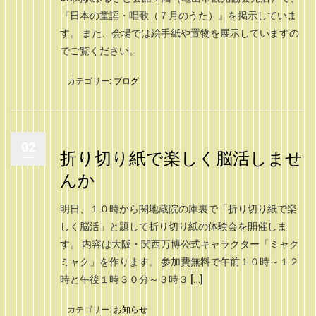
『日本の童謡・唱歌（７月のうた）』を掲示していま
す。 また、会場では絵手紙や置物を展示していますの
でご覧ください。
カテゴリー:
ブログ
02
折り切り紙で楽しく脳活しませ
んか
明日、１０時から関地蔵院の庫裏で「折り切り紙で楽
しく脳活」と題して折り切り紙の体験会を開催しま
す。 内容は大阪・関西万博公式キャラクター「ミャク
ミャク」を作ります。 参加費無料で午前１０時～１２
時と午後１時３０分～３時３ […]
カテゴリー:
お知らせ