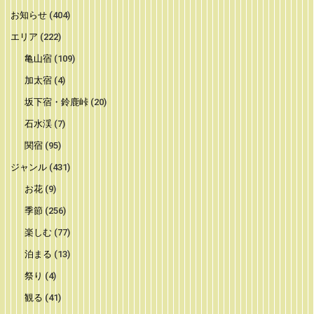
お知らせ
(404)
エリア
(222)
亀山宿
(109)
加太宿
(4)
坂下宿・鈴鹿峠
(20)
石水渓
(7)
関宿
(95)
ジャンル
(431)
お花
(9)
季節
(256)
楽しむ
(77)
泊まる
(13)
祭り
(4)
観る
(41)