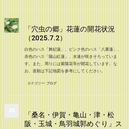
「穴虫の郷」花蓮の開花状況
（2025.7.2）
白色のハス「舞妃蓮」、ピンク色のハス「八重蓮」、
赤色のハス「陽山紅蓮」、水連が咲きそろっていま
す。また、周りには紫陽花等が開花しています。な
お、道順は下記地図を参考にしてください。
カテゴリー:
ブログ
26
「桑名・伊賀・亀山・津・松
阪・玉城・鳥羽城郭めぐり」ス