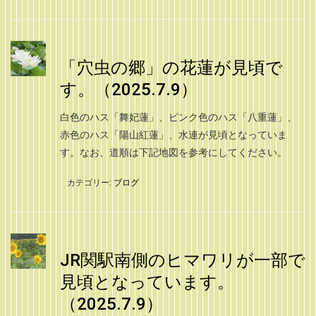
「穴虫の郷」の花蓮が見頃で
す。（2025.7.9）
白色のハス「舞妃蓮」、ピンク色のハス「八重蓮」、
赤色のハス「陽山紅蓮」、水連が見頃となっていま
す。なお、道順は下記地図を参考にしてください。
カテゴリー:
ブログ
JR関駅南側のヒマワリが一部で
見頃となっています。
（2025.7.9）