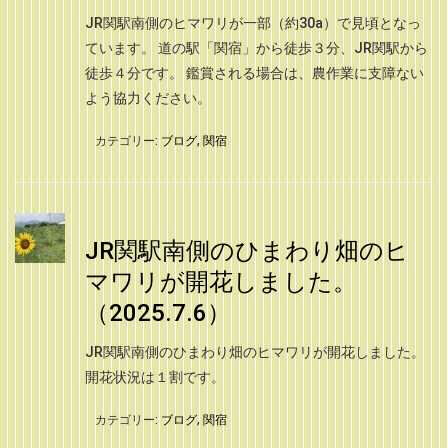
JR関駅南側のヒマワリが一部（約30a）で見頃となっ
ています。 道の駅「関宿」から徒歩３分、JR関駅から
徒歩４分です。 鑑賞される場合は、農作業に支障ない
よう協力ください。
カテゴリー:
ブログ
,
関宿
JR関駅南側のひまわり畑のヒ
マワリが開花しました。
（2025.7.6）
JR関駅南側のひまわり畑のヒマワリが開花しました。
開花状況は１割です。
カテゴリー:
ブログ
,
関宿