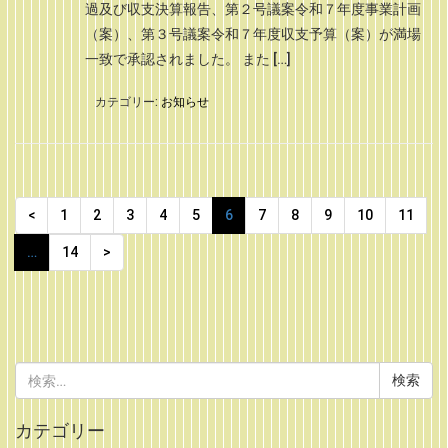
過及び収支決算報告、第２号議案令和７年度事業計画
（案）、第３号議案令和７年度収支予算（案）が満場
一致で承認されました。 また […]
カテゴリー:
お知らせ
<
1
2
3
4
5
6
7
8
9
10
11
…
14
>
検
索:
カテゴリー