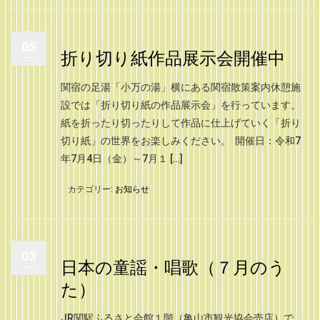
05
折り切り紙作品展示会開催中
関宿の足湯「小万の湯」横にある関宿散策案内休憩施
設では「折り切り紙の作品展示会」を行っています。
紙を折ったり切ったりして作品に仕上げていく「折り
切り紙」の世界をお楽しみください。 開催日：令和7
年7月4日（金）～7月１ […]
カテゴリー:
お知らせ
03
日本の童謡・唱歌（７月のう
た）
JR関駅ふるさと会館１階（亀山市観光協会売店）で、