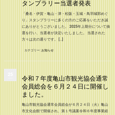
タンプラリー当選者発表
「桑名・伊賀・亀山・津・松阪・玉城・鳥羽城郭めぐ
り」スタンプラリーに多くの方のご応募をいただき誠
にありがとうございました。 2025年上期分について抽
選を行い、当選者が決定いたしました。 当選された
方々は次の通りです。 […]
カテゴリー:
お知らせ
25
令和７年度亀山市観光協会通常
会員総会を６月２４日に開催し
ました。
亀山市観光協会通常会員総会が６月２４日（火）亀山
市文化会館で開催され、第１号議案令和６年度事業経