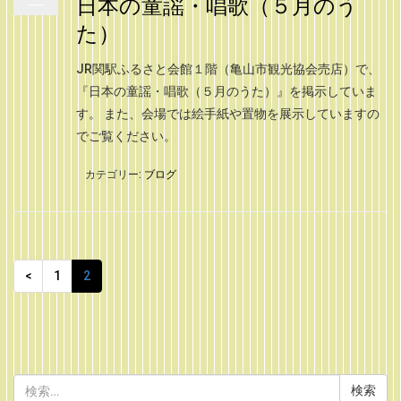
日本の童謡・唱歌（５月のう
た）
JR関駅ふるさと会館１階（亀山市観光協会売店）で、
『日本の童謡・唱歌（５月のうた）』を掲示していま
す。 また、会場では絵手紙や置物を展示していますの
でご覧ください。
カテゴリー:
ブログ
<
1
2
検