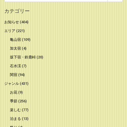
索:
カテゴリー
お知らせ
(404)
エリア
(221)
亀山宿
(109)
加太宿
(4)
坂下宿・鈴鹿峠
(20)
石水渓
(7)
関宿
(94)
ジャンル
(431)
お花
(9)
季節
(256)
楽しむ
(77)
泊まる
(13)