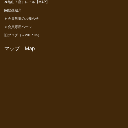
⛺亀山７座トレイル【MAP】
🎦動画紹介
👦会員募集のお知らせ
👧会員専用ページ
旧ブログ（～2017.06）
マップ Map