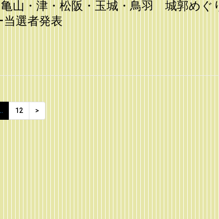
・亀山・津・松阪・玉城・鳥羽 城郭めぐ
ー当選者発表
…
12
>