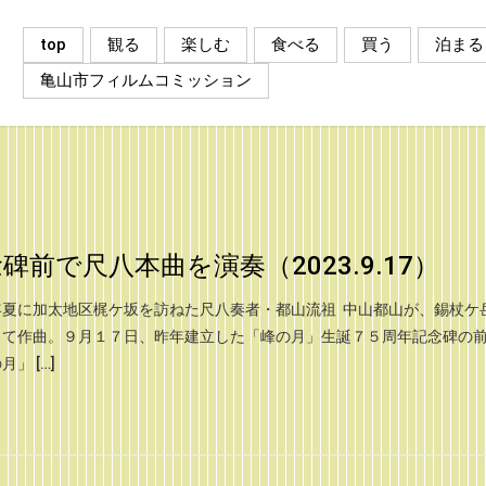
top
観る
楽しむ
食べる
買う
泊まる
亀山市フィルムコミッション
前で尺八本曲を演奏（2023.9.17）
夏に加太地区梶ケ坂を訪ねた尺八奏者・都山流祖 中山都山が、錫杖ケ
して作曲。９月１７日、昨年建立した「峰の月」生誕７５周年記念碑の
」 […]