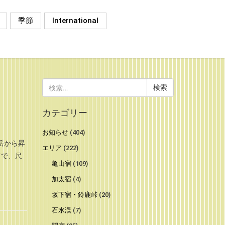
季節
International
検
索:
カテゴリー
お知らせ
(404)
岳から昇
エリア
(222)
前で、尺
亀山宿
(109)
加太宿
(4)
坂下宿・鈴鹿峠
(20)
石水渓
(7)