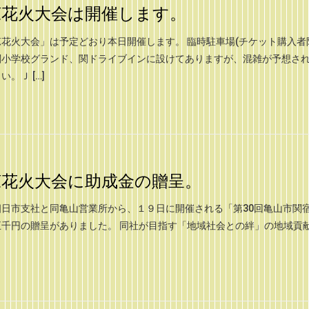
涼花火大会は開催します。
花火大会」は予定どおり本日開催します。 臨時駐車場(チケット購入者
関小学校グランド、関ドライブインに設けてありますが、混雑が予想さ
。Ｊ […]
涼花火大会に助成金の贈呈。
日市支社と同亀山営業所から、１９日に開催される「第30回亀山市関
千円の贈呈がありました。 同社が目指す「地域社会との絆」の地域貢