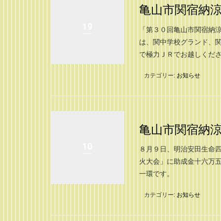
亀山市関宿納
19
「第３０回亀山市関宿納涼
は、関中学校グランド、
で極力ＪＲでお越しください
カテゴリー:
お知らせ
亀山市関宿納
10
８月９日、明治安田生命四
火大会」に助成金十六万五
一環です。
カテゴリー:
お知らせ