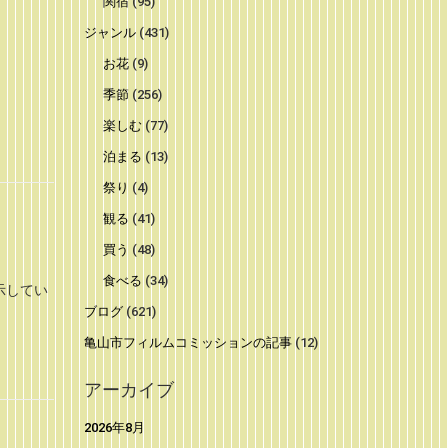
関宿
(95)
ジャンル
(431)
お花
(9)
季節
(256)
楽しむ
(77)
泊まる
(13)
祭り
(4)
観る
(41)
買う
(48)
食べる
(34)
示してい
ブログ
(621)
亀山市フィルムコミッションの記事
(12)
アーカイブ
2026年8月