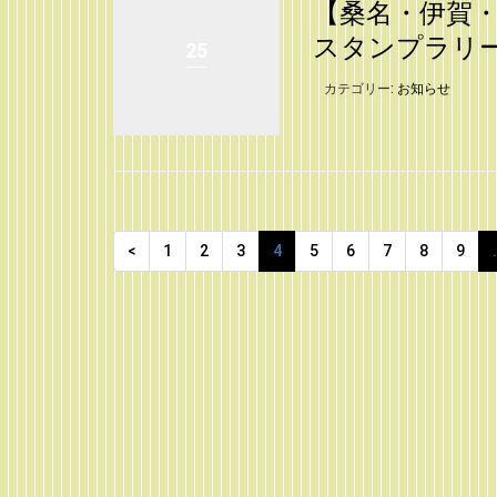
【桑名・伊賀
スタンプラリ
25
カテゴリー:
お知らせ
<
1
2
3
4
5
6
7
8
9