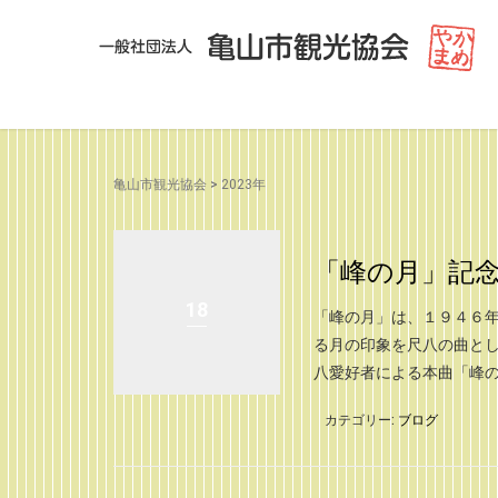
亀山市観光協会
>
2023年
「峰の月」記念碑
18
「峰の月」は、１９４６年
る月の印象を尺八の曲と
八愛好者による本曲「峰の月
カテゴリー:
ブログ