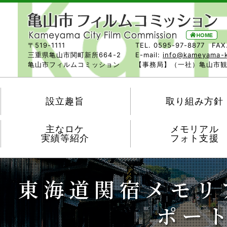
〒519-1111
TEL. 0595-97-8877 FAX
三重県亀山市関町新所664-2
E-mail:
info@kameyama-
亀山市フィルムコミッション
【事務局】（一社）亀山市
設立趣旨
取り組み方針
主なロケ
メモリアル
実績等紹介
フォト支援
東海道関宿メモリ
ポー