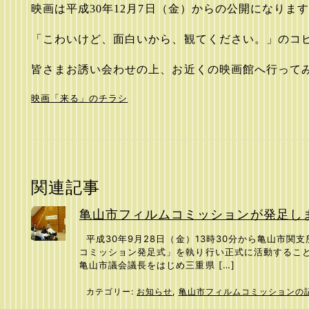
映画は平成
30
年
12
月
7
日（金）からの公開になりま
「こわいけど、面白いから、観てください。」のコ
皆さまお誘い会わせの上、お近くの映画館へ行って
映画「来る」のチラシ
関連記事
亀山市フィルムコミッションが発足しまし
平成30年9月28日（金）13時30分から亀山市関
コミッション発足式」を執り行い正式に活動すること
亀山市議会議長をはじめ三重県 […]
カテゴリー:
お知らせ
,
亀山市フィルムコミッションの