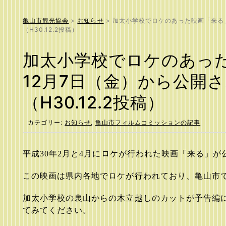
亀山市観光協会
>
お知らせ
>
加太小学校でロケのあった映画「来る
（H30.12.2投稿）
加太小学校でロケのあっ
12月7日（金）から公開
（H30.12.2投稿）
カテゴリー:
お知らせ
,
亀山市フィルムコミッションの記事
平成
30
年
2
月と
4
月にロケが行われた映画「来る」が
この映画は県内各地でロケが行われており、亀山市
加太小学校の裏山からの木立越しのカットが予告編
てみてください。