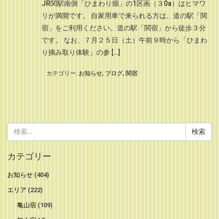
JR関駅南側「ひまわり畑」の1区画（３0a）はヒマワ
リが満開です。 自家用車で来られる方は、道の駅「関
宿」をご利用ください。道の駅「関宿」から徒歩３分
です。 なお、７月２５日（土）午前９時から「ひまわ
り摘み取り体験」の参 […]
カテゴリー:
お知らせ
,
ブログ
,
関宿
検
索:
カテゴリー
お知らせ
(404)
エリア
(222)
亀山宿
(109)