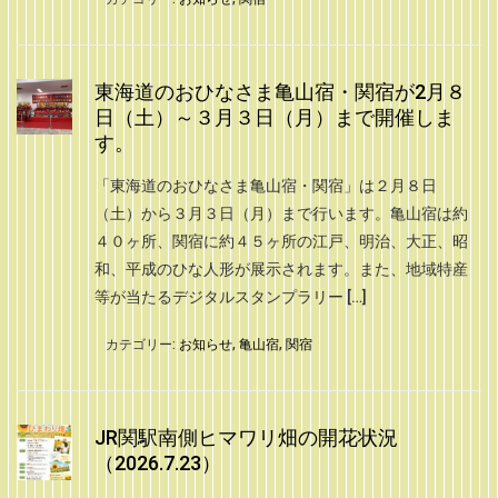
東海道のおひなさま亀山宿・関宿が2月８
日（土）～３月３日（月）まで開催しま
す。
「東海道のおひなさま亀山宿・関宿」は２月８日
（土）から３月３日（月）まで行います。亀山宿は約
４０ヶ所、関宿に約４５ヶ所の江戸、明治、大正、昭
和、平成のひな人形が展示されます。また、地域特産
等が当たるデジタルスタンプラリー […]
カテゴリー:
お知らせ
,
亀山宿
,
関宿
JR関駅南側ヒマワリ畑の開花状況
（2026.7.23）