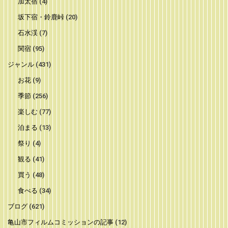
加太宿
(4)
坂下宿・鈴鹿峠
(20)
石水渓
(7)
関宿
(95)
ジャンル
(431)
お花
(9)
季節
(256)
楽しむ
(77)
泊まる
(13)
祭り
(4)
観る
(41)
買う
(48)
食べる
(34)
ブログ
(621)
亀山市フィルムコミッションの記事
(12)