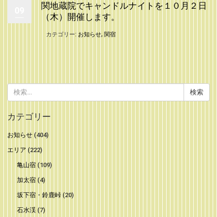
関地蔵院でキャンドルナイトを１０月２日
09
（木）開催します。
カテゴリー:
お知らせ
,
関宿
検
索:
カテゴリー
お知らせ
(404)
エリア
(222)
亀山宿
(109)
加太宿
(4)
坂下宿・鈴鹿峠
(20)
石水渓
(7)