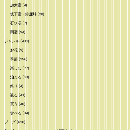
加太宿
(4)
坂下宿・鈴鹿峠
(20)
石水渓
(7)
関宿
(94)
ジャンル
(431)
お花
(9)
季節
(256)
楽しむ
(77)
泊まる
(13)
祭り
(4)
観る
(41)
買う
(48)
食べる
(34)
ブログ
(620)