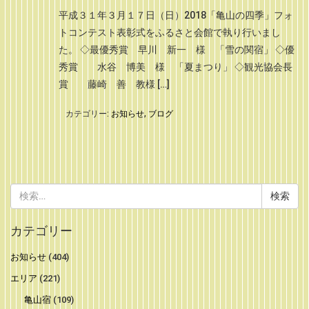
平成３１年３月１７日（日）2018「亀山の四季」フォ
トコンテスト表彰式をふるさと会館で執り行いまし
た。 ◇最優秀賞 早川 新一 様 「雪の関宿」 ◇優
秀賞 水谷 博美 様 「夏まつり」 ◇観光協会長
賞 藤崎 善 教様 […]
カテゴリー:
お知らせ
,
ブログ
検
索:
カテゴリー
お知らせ
(404)
エリア
(221)
亀山宿
(109)