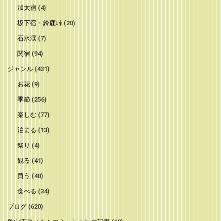
加太宿
(4)
坂下宿・鈴鹿峠
(20)
石水渓
(7)
関宿
(94)
ジャンル
(431)
お花
(9)
季節
(256)
楽しむ
(77)
泊まる
(13)
祭り
(4)
観る
(41)
買う
(48)
食べる
(34)
ブログ
(620)