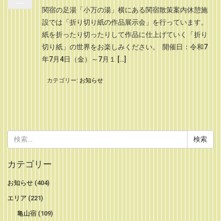
関宿の足湯「小万の湯」横にある関宿散策案内休憩施
設では「折り切り紙の作品展示会」を行っています。
紙を折ったり切ったりして作品に仕上げていく「折り
切り紙」の世界をお楽しみください。 開催日：令和7
年7月4日（金）～7月１ […]
カテゴリー:
お知らせ
検
索:
カテゴリー
お知らせ
(404)
エリア
(221)
亀山宿
(109)