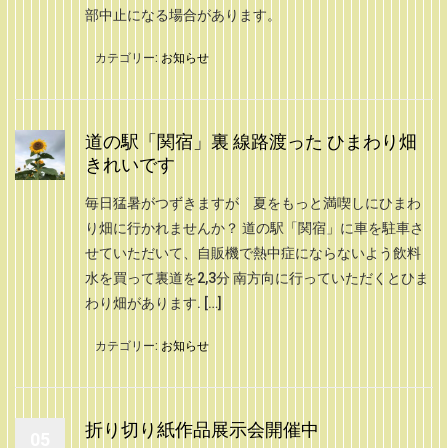
部中止になる場合があります。
カテゴリー:
お知らせ
道の駅「関宿」裏 線路渡った ひまわり畑
きれいです
毎日猛暑がつずきますが 夏をもっと満喫しにひまわ
り畑に行かれませんか？ 道の駅「関宿」に車を駐車さ
せていただいて、自販機で熱中症にならないよう飲料
水を買って裏道を2,3分 南方向に行っていただくとひま
わり畑があります. […]
カテゴリー:
お知らせ
折り切り紙作品展示会開催中
05