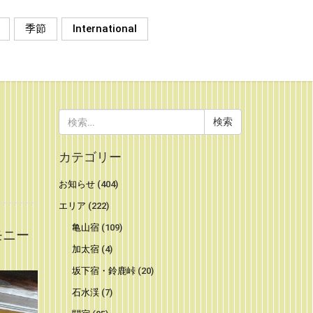
季節
International
検
索:
カテゴリー
お知らせ
(404)
エリア
(222)
亀山宿
(109)
モニー
加太宿
(4)
坂下宿・鈴鹿峠
(20)
石水渓
(7)