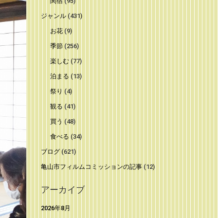
関宿
(95)
ジャンル
(431)
お花
(9)
季節
(256)
楽しむ
(77)
泊まる
(13)
祭り
(4)
観る
(41)
買う
(48)
食べる
(34)
ブログ
(621)
亀山市フィルムコミッションの記事
(12)
アーカイブ
2026年8月