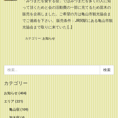
「みつまたを愛する会」ではみつまたを多くの人に知
って頂くためと会の活動費の一部に充てるため苗木の
販売を企画しました。ご希望の方は亀山市観光協会ま
でご連絡を下さい。 販売条件：JR関駅にある亀山市観
光協会まで取りに来ていた […]
カテゴリー:
お知らせ
検
索:
カテゴリー
お知らせ
(404)
エリア
(221)
亀山宿
(109)
加太宿
(4)