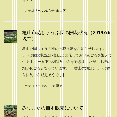
カテゴリー:
お知らせ
,
亀山宿
亀山市花しょうぶ園の開花状況（2019.6.6
現在）
亀山公園しょうぶ園の開花状況をお知らせします。 し
ょうぶ園の状況は7割ほど開花しており見ごろを迎えて
います。 一番下の畑は見ごろを過ぎましたが、中段の
畑が見ごろとなっています。 一番上の畑はしょうぶ祭
りに見ごろ迎えそうで […]
カテゴリー:
お知らせ
,
季節
みつまたの苗木販売について