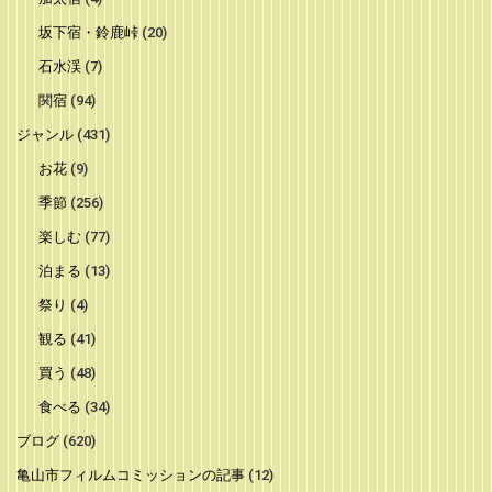
坂下宿・鈴鹿峠
(20)
石水渓
(7)
関宿
(94)
ジャンル
(431)
お花
(9)
季節
(256)
楽しむ
(77)
泊まる
(13)
祭り
(4)
観る
(41)
買う
(48)
食べる
(34)
ブログ
(620)
亀山市フィルムコミッションの記事
(12)