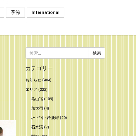
季節
International
検
索:
ま
カテゴリー
お知らせ
(404)
エリア
(222)
亀山宿
(109)
加太宿
(4)
坂下宿・鈴鹿峠
(20)
石水渓
(7)