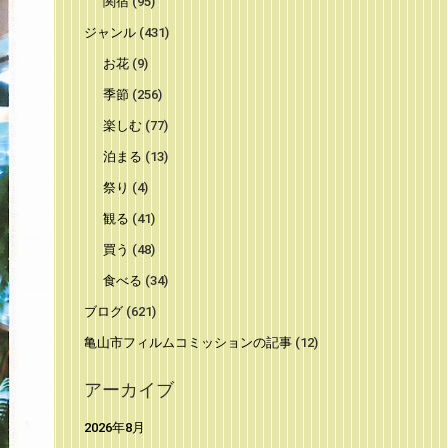
関宿
(95)
ジャンル
(431)
お花
(9)
季節
(256)
楽しむ
(77)
泊まる
(13)
祭り
(4)
観る
(41)
買う
(48)
食べる
(34)
ブログ
(621)
亀山市フィルムコミッションの記事
(12)
アーカイブ
2026年8月