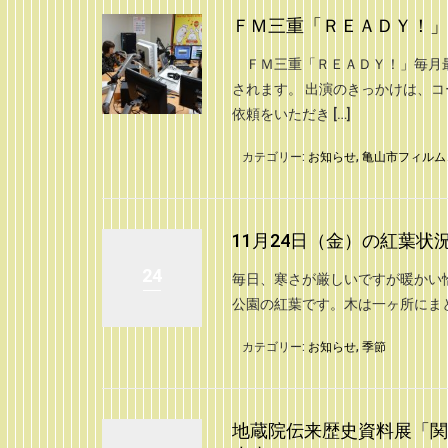
ＦＭ三重「ＲＥＡＤＹ！」
ＦＭ三重「ＲＥＡＤＹ！」毎月最
されます。 出演のきっかけは、
依頼をいただき […]
カテゴリー:
お知らせ
,
亀山市フィルム
11月24日（金）の紅葉状
24
毎日、寒さが厳しいですが暖かい
公園の紅葉です。木は一ヶ所にまと
カテゴリー:
お知らせ
,
季節
地蔵院伝来歴史資料展「関