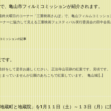
で、亀山市フィルミコミッションが紹介されます。
終火曜日のコーナー「三重映画さんぽ」で、亀山フィルムコミッショ
コーナーに協力して見える三重映画フェスティバル実行委員会の田中会長
コミッションの記事
況です。
恰好をして是非お越しください。 正法寺山荘跡の紅葉です。見頃です。
まっていませんが公園のあちこちで紅葉しています。 亀山城 […]
地蔵町と地蔵院」を1月１１日（土）～１３日（月）に