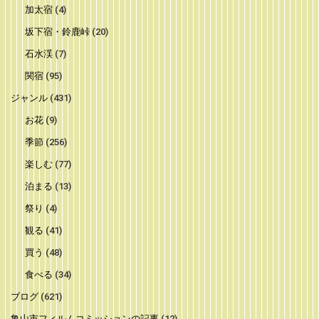
加太宿
(4)
坂下宿・鈴鹿峠
(20)
石水渓
(7)
関宿
(95)
ジャンル
(431)
お花
(9)
季節
(256)
楽しむ
(77)
泊まる
(13)
祭り
(4)
観る
(41)
買う
(48)
食べる
(34)
ブログ
(621)
亀山市フィルムコミッションの記事
(12)