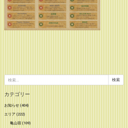
検
索:
カテゴリー
お知らせ
(404)
エリア
(222)
亀山宿
(109)