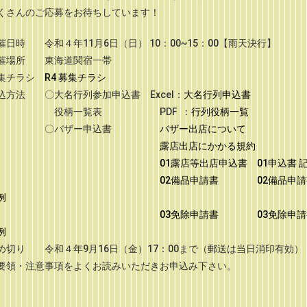
くさんのご応募をお待ちしています！
催日時 令和４年11月6日（日） 10：00~15：00【雨天決行】
催場所 東海道関宿一帯
集チラシ
R4 募集チラシ
込方法 〇大名行列参加申込書 Excel：
大名行列申込書
役柄一覧表 PDF ：
行列役柄一覧
〇バザー申込書
バザー出店について
露店出店にかかる規約
01露店等出店申込書
01申込書 
02備品申請書
02備品申
例
03免除申請書
03免除申
例
め切り 令和４年9月16日（金）17：00まで（郵送は当日消印有効）
要領・注意事項をよくお読みいただきお申込み下さい。