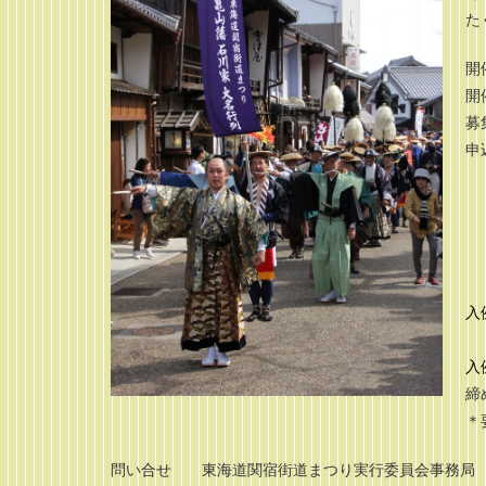
た
開
開
募
申
入
入
締
＊
問い合せ 東海道関宿街道まつり実行委員会事務局