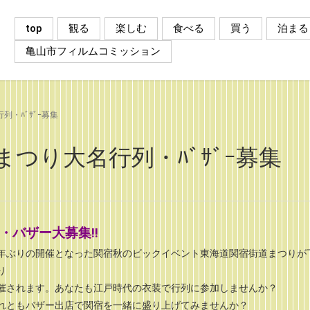
top
観る
楽しむ
食べる
買う
泊まる
亀山市フィルムコミッション
列・ﾊﾞｻﾞｰ募集
まつり大名行列・ﾊﾞｻﾞｰ募集
・バザー大募集‼
年ぶりの開催となった関宿秋のビックイベント東海道関宿街道まつりが
り
催されます。あなたも江戸時代の衣装で行列に参加しませんか？
れともバザー出店で関宿を一緒に盛り上げてみませんか？