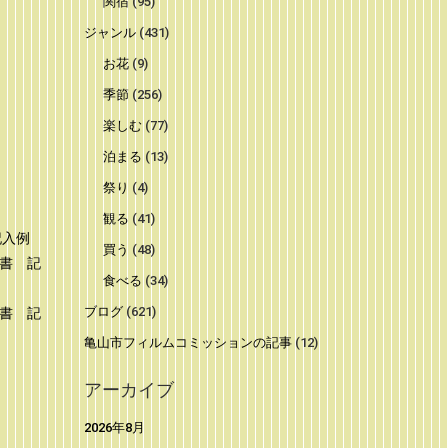
関宿
(95)
ジャンル
(431)
お花
(9)
季節
(256)
楽しむ
(77)
泊まる
(13)
祭り
(4)
観る
(41)
記入例
買う
(48)
請書 記
食べる
(34)
ブログ
(621)
請書 記
亀山市フィルムコミッションの記事
(12)
アーカイブ
2026年8月