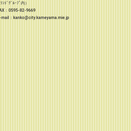
ﾄﾞｸﾞﾙｰﾌﾟ内）
-9669
ameyama.mie.jp