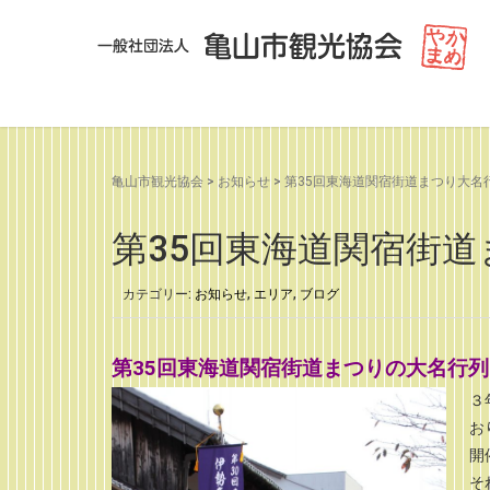
亀山市観光協会
>
お知らせ
>
第35回東海道関宿街道まつり大名行
第35回東海道関宿街道
カテゴリー:
お知らせ
,
エリア
,
ブログ
第35回東海道関宿街道まつりの大名行列
３
お
開
そ