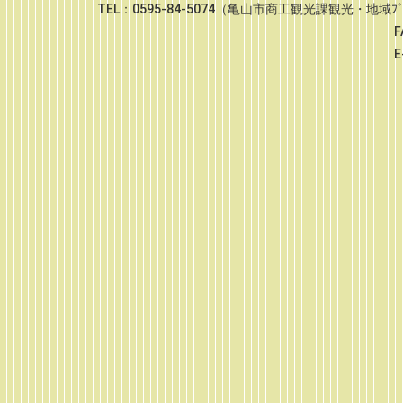
TEL：0595-84-5074（亀山市商工観光課観光・地域ﾌﾞﾗﾝ
FAX：0595-82
E-mail：kanko@city.k