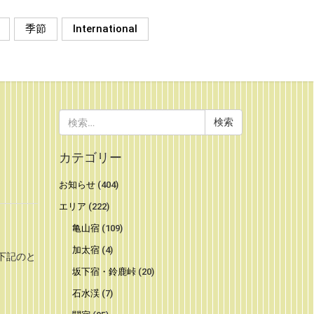
季節
International
検
索:
カテゴリー
お知らせ
(404)
エリア
(222)
亀山宿
(109)
加太宿
(4)
下記のと
坂下宿・鈴鹿峠
(20)
石水渓
(7)