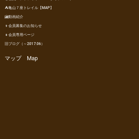
⛺亀山７座トレイル【MAP】
🎦動画紹介
👦会員募集のお知らせ
👧会員専用ページ
旧ブログ（～2017.06）
マップ Map