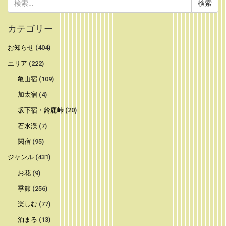
索:
カテゴリー
お知らせ
(404)
エリア
(222)
亀山宿
(109)
加太宿
(4)
坂下宿・鈴鹿峠
(20)
石水渓
(7)
関宿
(95)
ジャンル
(431)
お花
(9)
季節
(256)
楽しむ
(77)
泊まる
(13)