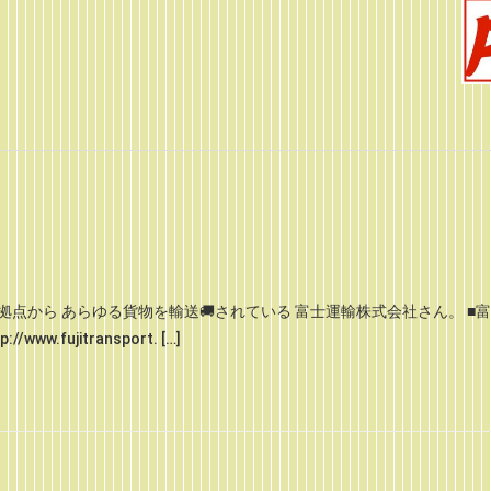
拠点から あらゆる貨物を輸送🚚されている 富士運輸株式会社さん。 ■
w.fujitransport. […]