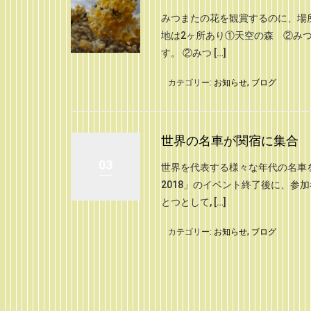
みつまたの花を観賞するのに、場
地は2ヶ所あり①天空の森 ②み
す。 ②みつ […]
カテゴリー:
お知らせ
,
ブログ
世界の名車が関宿に集合
03
世界を代表する様々な年代の名車
2018」のイベント終了後に、
とつとして, […]
カテゴリー:
お知らせ
,
ブログ