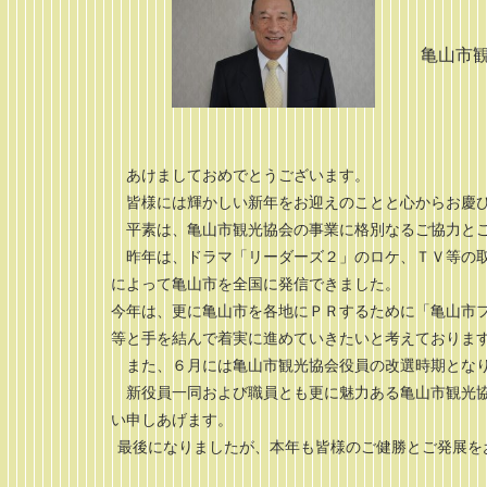
亀山市
あけましておめでとうございます。
皆様には輝かしい新年をお迎えのことと心からお慶
平素は、亀山市観光協会の事業に格別なるご協力とご
昨年は、ドラマ「リーダーズ２」のロケ、ＴＶ等の取
によって亀山市を全国に発信できました。
今年は、更に亀山市を各地にＰＲするために「亀山市
等と手を結んで着実に進めていきたいと考えておりま
また、６月には亀山市観光協会役員の改選時期とな
新役員一同および職員とも更に魅力ある亀山市観光協
い申しあげます。
最後になりましたが、本年も皆様のご健勝とご発展を