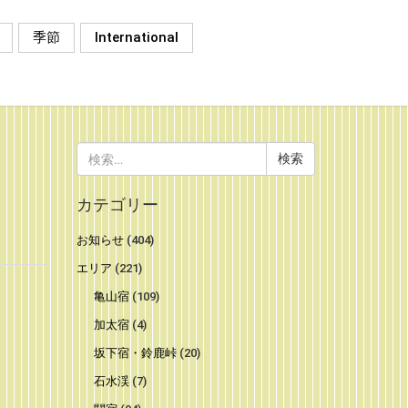
季節
International
検
索:
カテゴリー
お知らせ
(404)
エリア
(221)
亀山宿
(109)
加太宿
(4)
坂下宿・鈴鹿峠
(20)
石水渓
(7)