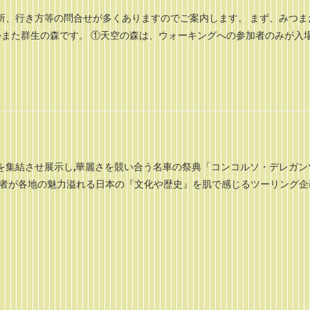
所、行き方等の問合せが多くありますのでご案内します。 まず、みつま
つまた群生の森です。 ①天空の森は、ウォーキングへの参加者のみが入
を集結させ展示し,華麗さを競い合う名車の祭典「コンコルソ・デレガン
参加者が各地の魅力溢れる日本の『文化や歴史』を肌で感じるツーリング企