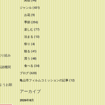
関宿
(94)
ジャンル
(431)
お花
(9)
季節
(256)
楽しむ
(77)
泊まる
(13)
祭り
(4)
観る
(41)
取り組み
買う
(48)
食べる
(34)
係諸機関
ブログ
(620)
亀山市フィルムコミッションの記事
(12)
ようお願
アーカイブ
2026年8月