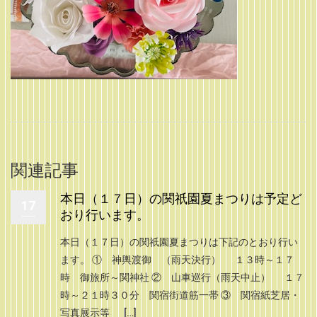
関連記事
本日（１７日）の関祇園夏まつりは予定ど
17
おり行います。
本日（１７日）の関祇園夏まつりは下記のとおり行い
ます。 ① 神輿渡御 （雨天決行） １３時～１７
時 御旅所～関神社 ② 山車巡行（雨天中止） １７
時～２１時３０分 関宿街道筋一帯 ③ 関宿紙芝居・
写真展示等 […]