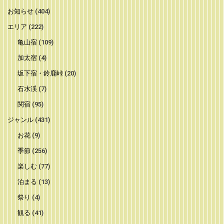
お知らせ
(404)
エリア
(222)
亀山宿
(109)
加太宿
(4)
坂下宿・鈴鹿峠
(20)
石水渓
(7)
関宿
(95)
ジャンル
(431)
お花
(9)
季節
(256)
楽しむ
(77)
泊まる
(13)
祭り
(4)
観る
(41)