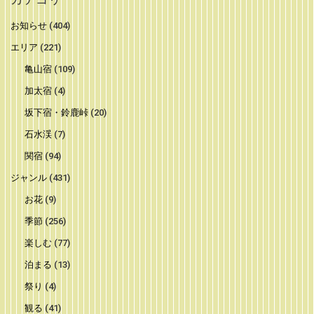
お知らせ
(404)
エリア
(221)
亀山宿
(109)
加太宿
(4)
坂下宿・鈴鹿峠
(20)
石水渓
(7)
関宿
(94)
ジャンル
(431)
お花
(9)
季節
(256)
楽しむ
(77)
泊まる
(13)
祭り
(4)
観る
(41)