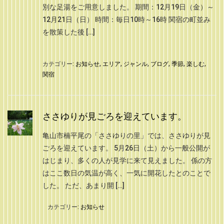
別な足湯をご用意しました。 期間：12月19日（金）～
12月21日（日） 時間：毎日10時～16時 関宿の町並み
を散策した後 […]
カテゴリー:
お知らせ
,
エリア
,
ジャンル
,
ブログ
,
季節
,
楽しむ
,
関宿
ささゆりが見ごろを迎えています。
亀山市楠平尾の「ささゆりの里」では、ささゆりが見
ごろを迎えています。 5月26日（土）から一般公開が
はじまり、多くの人が見学に来て見えました。 係の方
はここ数日の気温が高く、一気に開花したとのことで
した。 ただ、あまり開 […]
カテゴリー:
お知らせ