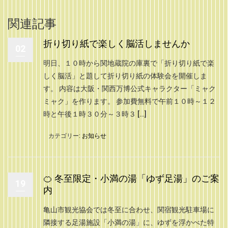
関連記事
折り切り紙で楽しく脳活しませんか
02
明日、１０時から関地蔵院の庫裏で「折り切り紙で楽
しく脳活」と題して折り切り紙の体験会を開催しま
す。 内容は大阪・関西万博公式キャラクター「ミャク
ミャク」を作ります。 参加費無料で午前１０時～１２
時と午後１時３０分～３時３ […]
カテゴリー:
お知らせ
🍊 冬至限定・小満の湯「ゆず足湯」のご案
19
内
亀山市観光協会では冬至に合わせ、関宿観光駐車場に
隣接する足湯施設「小満の湯」に、ゆずを浮かべた特