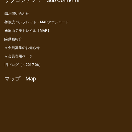
サブコンテンツ Sub Contents
📧お問い合わせ
📚観光パンフレット・MAPダウンロード
⛺亀山７座トレイル【MAP】
🎦動画紹介
👦会員募集のお知らせ
👧会員専用ページ
旧ブログ（～2017.06）
マップ Map