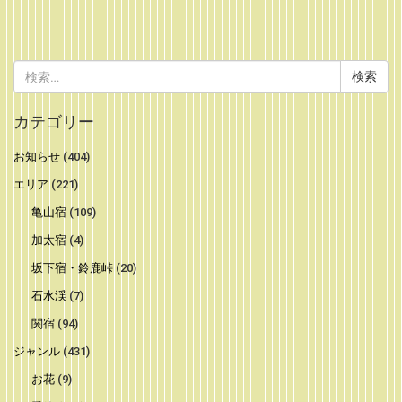
検
索:
カテゴリー
お知らせ
(404)
エリア
(221)
亀山宿
(109)
加太宿
(4)
坂下宿・鈴鹿峠
(20)
石水渓
(7)
関宿
(94)
ジャンル
(431)
お花
(9)