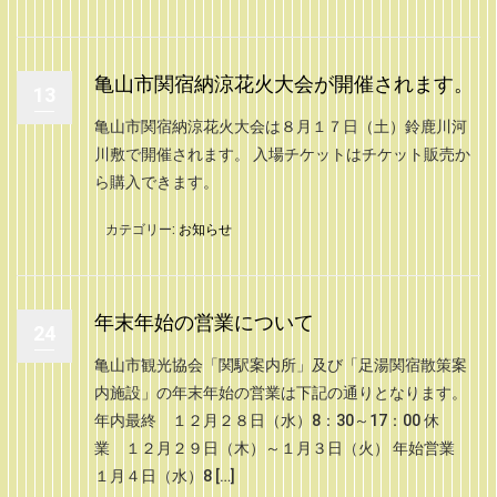
亀山市関宿納涼花火大会が開催されます。
13
亀山市関宿納涼花火大会は８月１７日（土）鈴鹿川河
川敷で開催されます。 入場チケットはチケット販売か
ら購入できます。
カテゴリー:
お知らせ
年末年始の営業について
24
亀山市観光協会「関駅案内所」及び「足湯関宿散策案
内施設」の年末年始の営業は下記の通りとなります。
年内最終 １２月２８日（水）8：30～17：00 休
業 １２月２９日（木）～１月３日（火） 年始営業
１月４日（水）8 […]