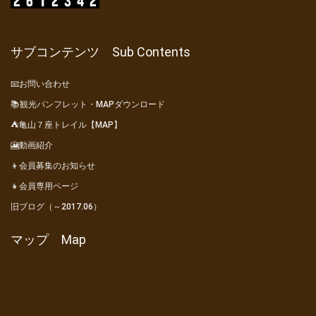
サブコンテンツ Sub Contents
📧お問い合わせ
📚観光パンフレット・MAPダウンロード
⛺亀山７座トレイル【MAP】
🎦動画紹介
👦会員募集のお知らせ
👧会員専用ページ
旧ブログ（～2017.06）
マップ Map