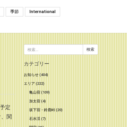
季節
International
検
索:
カテゴリー
お知らせ
(404)
エリア
(222)
亀山宿
(109)
加太宿
(4)
予定
坂下宿・鈴鹿峠
(20)
け、関
石水渓
(7)