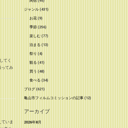
関宿
(95)
ジャンル
(431)
お花
(9)
季節
(256)
楽しむ
(77)
泊まる
(13)
祭り
(4)
クしてく
観る
(41)
撮ってみ
買う
(48)
食べる
(34)
ブログ
(621)
亀山市フィルムコミッションの記事
(12)
アーカイブ
えていま
2026年8月