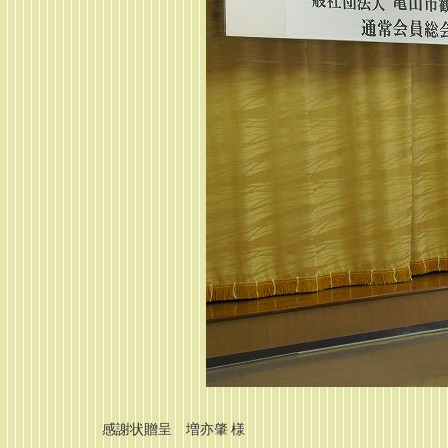
感謝状贈呈 増亦肇 様