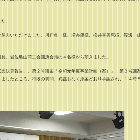
した。
ご尽力いただきました、川戸眞一様、増亦肇様、松井喜美恵様、渡邊一
議員、岩佐亀山商工会議所会頭の４名様から頂きました。
収支決算報告」、第２号議案「令和元年度事業計画（案）」、第３号議
きましたところ、特段の質問、異議もなく原案どおり承認され、１４時