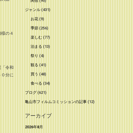
関宿
(95)
ジャンル
(431)
お花
(9)
季節
(256)
雄様の４
楽しむ
(77)
泊まる
(13)
祭り
(4)
観る
(41)
案「令和
買う
(48)
５０分に
食べる
(34)
ブログ
(621)
亀山市フィルムコミッションの記事
(12)
アーカイブ
2026年8月