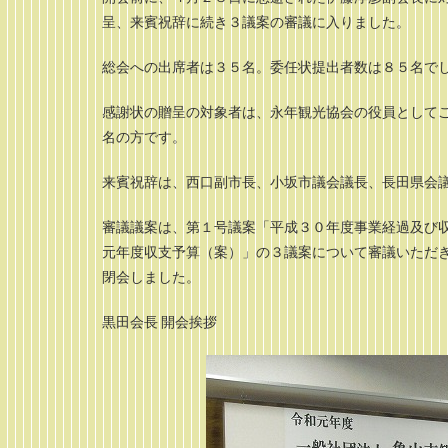
呈、来賓祝辞に続き３議案の審議に入りました。
総会への出席者は３５名。委任状提出者数は８５名で
感謝状の贈呈の対象者は、永年観光協会の役員として
名の方です。
来賓祝辞は、西口副市長、小坂市議会議長、長田県会
審議議案は、第１号議案「平成３０年度事業経過及び
元年度収支予算（案）」の３議案について審議いただ
閉会しました。
黒田会長 開会挨拶