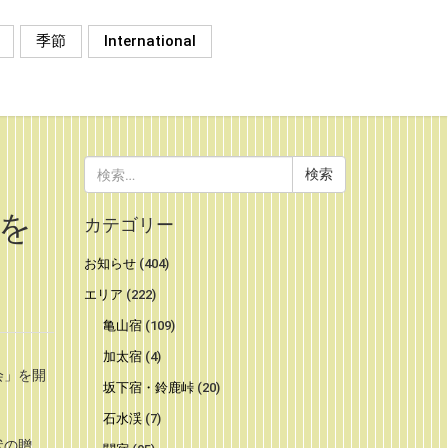
季節
International
検
索:
を
カテゴリー
お知らせ
(404)
エリア
(222)
亀山宿
(109)
加太宿
(4)
会」を開
坂下宿・鈴鹿峠
(20)
石水渓
(7)
状の贈