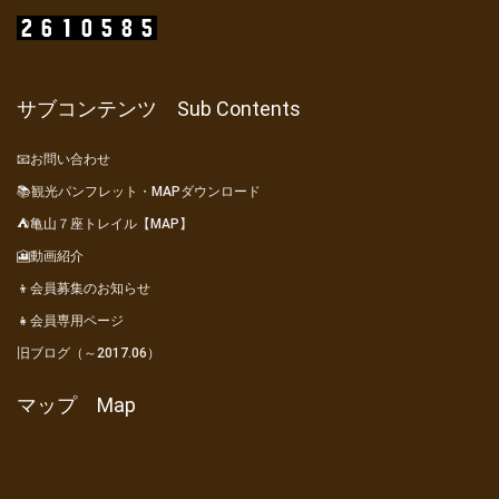
サブコンテンツ Sub Contents
📧お問い合わせ
📚観光パンフレット・MAPダウンロード
⛺亀山７座トレイル【MAP】
🎦動画紹介
👦会員募集のお知らせ
👧会員専用ページ
旧ブログ（～2017.06）
マップ Map