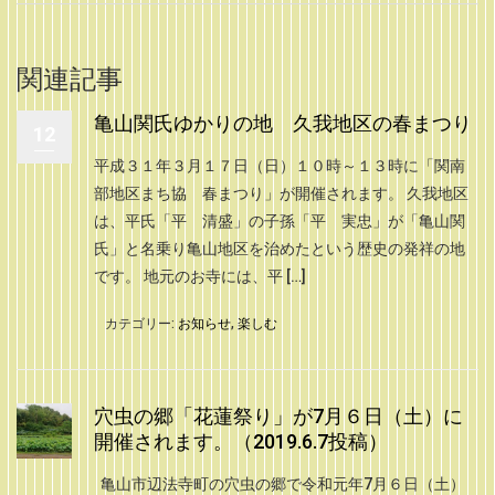
関連記事
亀山関氏ゆかりの地 久我地区の春まつり
12
平成３１年３月１７日（日）１０時～１３時に「関南
部地区まち協 春まつり」が開催されます。 久我地区
は、平氏「平 清盛」の子孫「平 実忠」が「亀山関
氏」と名乗り亀山地区を治めたという歴史の発祥の地
です。 地元のお寺には、平 […]
カテゴリー:
お知らせ
,
楽しむ
穴虫の郷「花蓮祭り」が7月６日（土）に
開催されます。（2019.6.7投稿）
亀山市辺法寺町の穴虫の郷で令和元年7月６日（土）