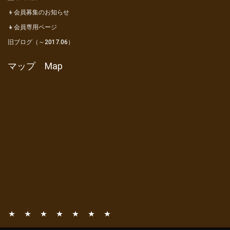
👦会員募集のお知らせ
👧会員専用ページ
旧ブログ（～2017.06）
マップ Map
📧
📚
⛺
🎦
👦
👧
旧