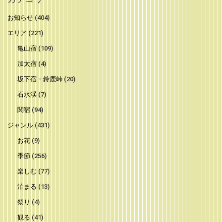
お知らせ
(404)
エリア
(221)
亀山宿
(109)
加太宿
(4)
坂下宿・鈴鹿峠
(20)
石水渓
(7)
関宿
(94)
ジャンル
(431)
お花
(9)
季節
(256)
楽しむ
(77)
泊まる
(13)
祭り
(4)
観る
(41)