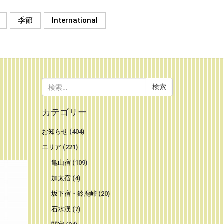
季節
International
検
索:
カテゴリー
お知らせ
(404)
エリア
(221)
亀山宿
(109)
加太宿
(4)
坂下宿・鈴鹿峠
(20)
石水渓
(7)