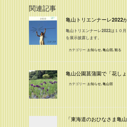
関連記事
亀山トリエンナーレ2022
亀山トリエンナーレ2022は１
を展示披露します。
カテゴリー:
お知らせ
,
亀山宿
,
観る
亀山公園菖蒲園で「花しょう
カテゴリー:
お知らせ
,
亀山宿
「東海道のおひなさま亀山