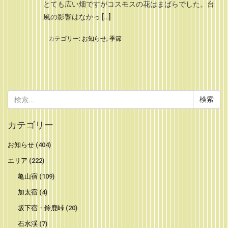
とても広い畑ですがコスモスの花はまばらでした。台
風の影響はなかっ […]
カテゴリー:
お知らせ
,
季節
検
索:
カテゴリー
お知らせ
(404)
エリア
(222)
亀山宿
(109)
加太宿
(4)
坂下宿・鈴鹿峠
(20)
石水渓
(7)