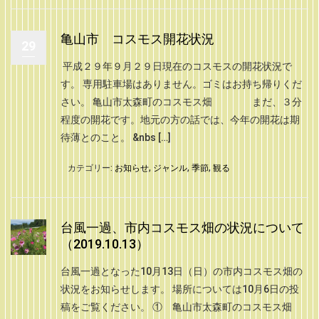
亀山市 コスモス開花状況
29
平成２９年９月２９日現在のコスモスの開花状況で
す。 専用駐車場はありません。ゴミはお持ち帰りくだ
さい。 亀山市太森町のコスモス畑 まだ、３分
程度の開花です。地元の方の話では、今年の開花は期
待薄とのこと。 &nbs […]
カテゴリー:
お知らせ
,
ジャンル
,
季節
,
観る
台風一過、市内コスモス畑の状況について
（2019.10.13）
台風一過となった10月13日（日）の市内コスモス畑の
状況をお知らせします。 場所については10月6日の投
稿をご覧ください。 ① 亀山市太森町のコスモス畑