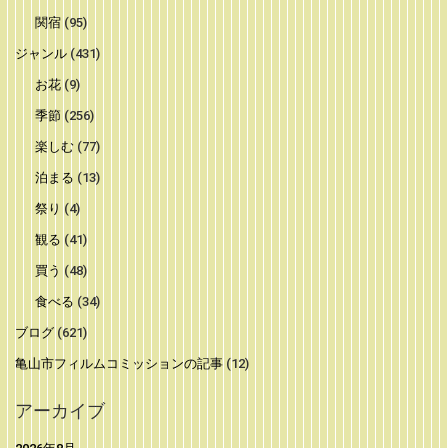
関宿
(95)
ジャンル
(431)
お花
(9)
季節
(256)
楽しむ
(77)
泊まる
(13)
祭り
(4)
観る
(41)
買う
(48)
食べる
(34)
ブログ
(621)
亀山市フィルムコミッションの記事
(12)
アーカイブ