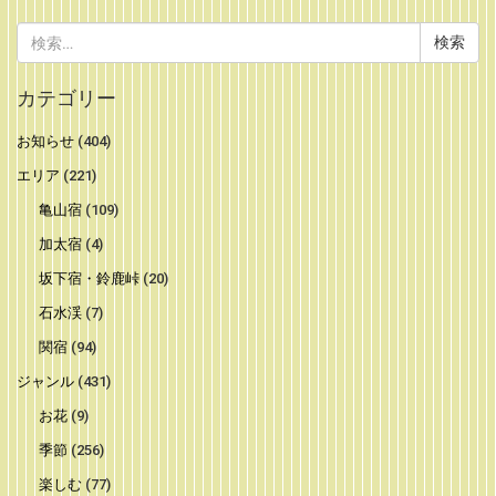
検
索:
カテゴリー
お知らせ
(404)
エリア
(221)
亀山宿
(109)
加太宿
(4)
坂下宿・鈴鹿峠
(20)
石水渓
(7)
関宿
(94)
ジャンル
(431)
お花
(9)
季節
(256)
楽しむ
(77)