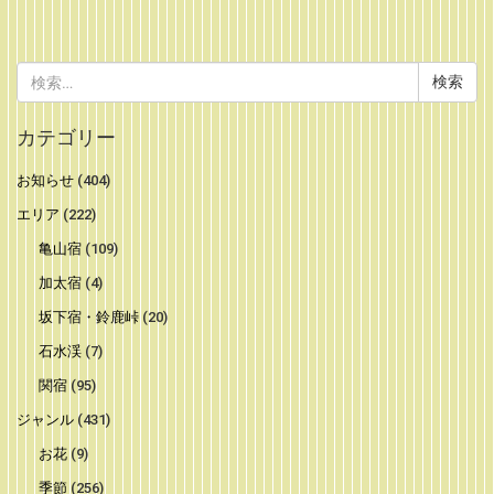
検
索:
カテゴリー
お知らせ
(404)
エリア
(222)
亀山宿
(109)
加太宿
(4)
坂下宿・鈴鹿峠
(20)
石水渓
(7)
関宿
(95)
ジャンル
(431)
お花
(9)
季節
(256)