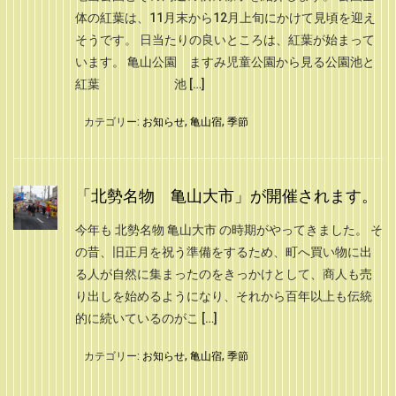
体の紅葉は、11月末から12月上旬にかけて見頃を迎え
そうです。 日当たりの良いところは、紅葉が始まって
います。 亀山公園 ますみ児童公園から見る公園池と
紅葉 池 […]
カテゴリー:
お知らせ
,
亀山宿
,
季節
「北勢名物 亀山大市」が開催されます。
今年も 北勢名物 亀山大市 の時期がやってきました。 そ
の昔、旧正月を祝う準備をするため、町へ買い物に出
る人が自然に集まったのをきっかけとして、商人も売
り出しを始めるようになり、それから百年以上も伝統
的に続いているのがこ […]
カテゴリー:
お知らせ
,
亀山宿
,
季節