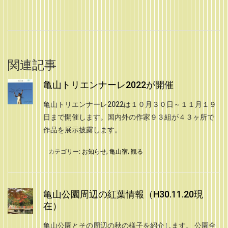
関連記事
亀山トリエンナーレ2022が開催
亀山トリエンナーレ2022は１０月３０日～１１月１９
日まで開催します。国内外の作家９３組が４３ヶ所で
作品を展示披露します。
カテゴリー:
お知らせ
,
亀山宿
,
観る
亀山公園周辺の紅葉情報（H30.11.20現
在）
亀山公園とその周辺の秋の様子を紹介します。 公園全