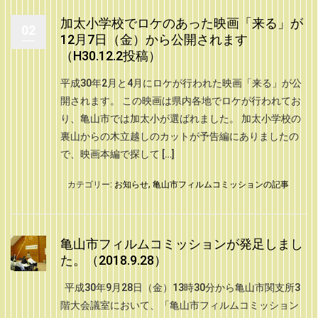
加太小学校でロケのあった映画「来る」が
02
12月7日（金）から公開されます
（H30.12.2投稿）
平成30年2月と4月にロケが行われた映画「来る」が公
開されます。 この映画は県内各地でロケが行われてお
り、亀山市では加太小が選ばれました。 加太小学校の
裏山からの木立越しのカットが予告編にありましたの
で、映画本編で探して […]
カテゴリー:
お知らせ
,
亀山市フィルムコミッションの記事
亀山市フィルムコミッションが発足しまし
た。（2018.9.28）
平成30年9月28日（金）13時30分から亀山市関支所3
階大会議室において、「亀山市フィルムコミッション