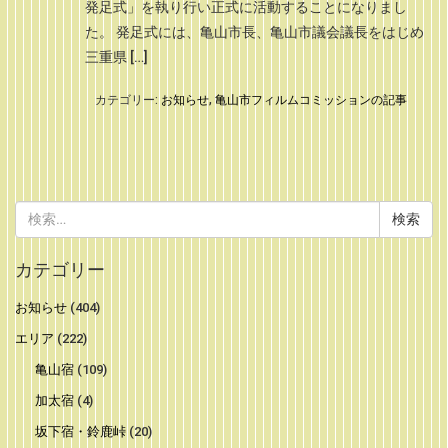
発足式」を執り行い正式に活動することになりまし
た。 発足式には、亀山市長、亀山市議会議長をはじめ
三重県 […]
カテゴリー:
お知らせ
,
亀山市フィルムコミッションの記事
検
索:
カテゴリー
お知らせ
(404)
エリア
(222)
亀山宿
(109)
加太宿
(4)
坂下宿・鈴鹿峠
(20)