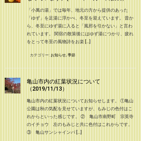
「小萬の湯」では毎年、地元の方から提供のあった
「ゆず」を足湯に浮かべ、冬至を迎えています。 昔か
ら、冬至にゆず湯に入ると「風邪を引かない」と言わ
れています。 関宿の散策後にはゆず湯につかり、疲れ
をとって冬至の風物詩をお楽 […]
カテゴリー:
お知らせ
,
季節
亀山市内の紅葉状況について
（2019/11/13）
亀山市内の紅葉状況についてお知らせします。 ①亀山
公園は秋の気配を見せていますが、もみじの色付はこ
れからといった感じです。 ② 亀山市南野町 宗英寺
のイチョウ 左のもみじと共に色付はこれからです。
③ 亀山サンシャインパ […]