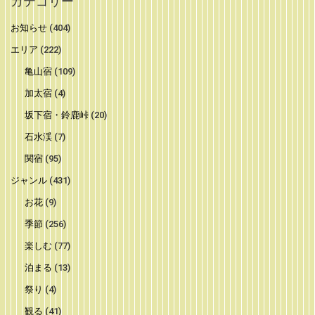
カテゴリー
お知らせ
(404)
エリア
(222)
亀山宿
(109)
加太宿
(4)
坂下宿・鈴鹿峠
(20)
石水渓
(7)
関宿
(95)
ジャンル
(431)
お花
(9)
季節
(256)
楽しむ
(77)
泊まる
(13)
祭り
(4)
観る
(41)