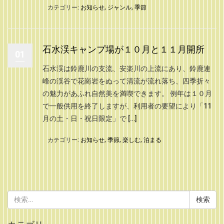
カテゴリー:
お知らせ
,
ジャンル
,
季節
石水渓キャンプ場が１０月と１１月開所
01
石水渓は鈴鹿川の支流、安楽川の上流にあり、鈴鹿連
峰の渓谷で花崗岩をぬって清流が流れ落ち、四季折々
の魅力があふれ自然美を満喫できます。 例年は１０月
で一般供用を終了しますが、利用者の要望により「11
月の土・日・祝日限定」で […]
カテゴリー:
お知らせ
,
季節
,
楽しむ
,
泊まる
検
索: