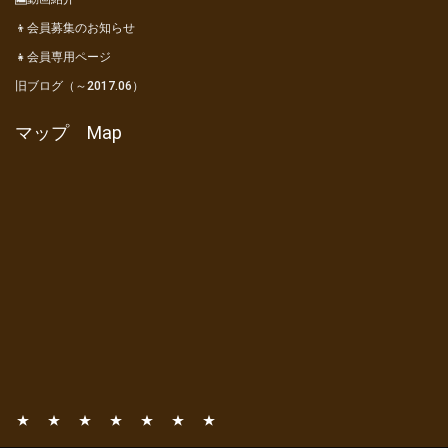
👦会員募集のお知らせ
👧会員専用ページ
旧ブログ（～2017.06）
マップ Map
📧
📚
⛺
🎦
👦
👧
旧