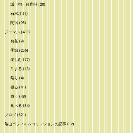
坂下宿・鈴鹿峠
(20)
石水渓
(7)
関宿
(95)
ジャンル
(431)
お花
(9)
季節
(256)
楽しむ
(77)
泊まる
(13)
祭り
(4)
観る
(41)
買う
(48)
食べる
(34)
ブログ
(621)
亀山市フィルムコミッションの記事
(12)