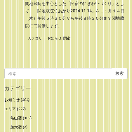
関地蔵院を中心とした「関宿のにぎわいづくり」とし
て、「関地蔵院竹あかり2024.11.14」を１１月１４日
（木）午後５時３０分から午後８時３０分まで関地蔵
院にて開催します。
カテゴリー:
お知らせ
,
関宿
検
索:
カテゴリー
お知らせ
(404)
エリア
(222)
亀山宿
(109)
加太宿
(4)