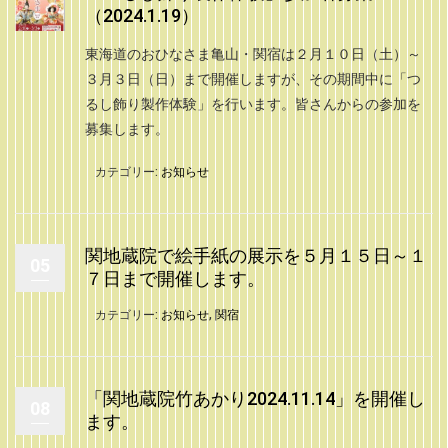
（2024.1.19）
東海道のおひなさま亀山・関宿は２月１０日（土）～
３月３日（日）まで開催しますが、その期間中に「つ
るし飾り製作体験」を行います。皆さんからの参加を
募集します。
カテゴリー:
お知らせ
関地蔵院で絵手紙の展示を５月１５日～１
05
７日まで開催します。
カテゴリー:
お知らせ
,
関宿
「関地蔵院竹あかり2024.11.14」を開催し
08
ます。