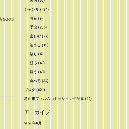
関宿
(95)
ジャンル
(431)
お花
(9)
惑をお掛
季節
(256)
楽しむ
(77)
泊まる
(13)
祭り
(4)
観る
(41)
買う
(48)
食べる
(34)
ブログ
(621)
亀山市フィルムコミッションの記事
(12)
アーカイブ
2026年8月