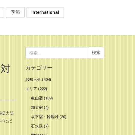
季節
International
検
索:
の対
カテゴリー
お知らせ
(404)
エリア
(222)
亀山宿
(109)
加太宿
(4)
症拡大防
坂下宿・鈴鹿峠
(20)
いただ
石水渓
(7)