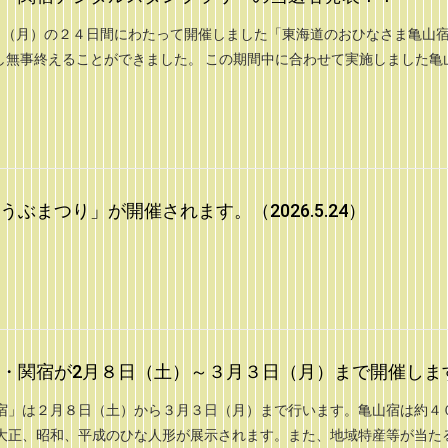
日（月）の２４日間にわたって開催しました「東海道のおひなさま亀山
えし無事終えることができました。 この期間中に合わせて実施しました亀
ぶまつり」が開催されます。（2026.5.24）
・関宿が2月８日（土）～３月３日（月）まで開催しま
宿」は２月８日（土）から３月３日（月）まで行います。亀山宿は約４
大正、昭和、平成のひな人形が展示されます。また、地域特産等が当た