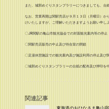
また、城郭めぐりスタンプラリーにつきましても、台
なお、営業再開は関駅売店が９月１３日（月曜日）から
けいたしますが、ご理解いただきますようお願い申し
〇JR関駅の亀山市観光協会での対面観光案内等の停止
〇関駅売店販売の中止及び待合室の閉鎖
〇足湯休憩施設での観光案内及び施設利用の停止及び
〇城郭めぐりスタンプラリーの台紙の配布及び押印を
関連記事
東海道のおひなさま亀山宿