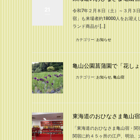
21
令和7年２月８日（土）～３月３
宿」も来場者約18000人をお迎
ランド商品が […]
カテゴリー:
お知らせ
亀山公園菖蒲園で「花しょう
カテゴリー:
お知らせ
,
亀山宿
東海道のおひなさま亀山宿
「東海道のおひなさま亀山宿・関
関宿に約４５ヶ所の江戸、明治、