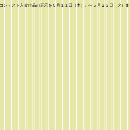
ォトコンテスト入賞作品の展示を５月１１日（木）から５月２３日（火）ま