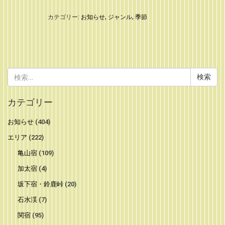
カテゴリー:
お知らせ
,
ジャンル
,
季節
検
索:
カテゴリー
お知らせ
(404)
エリア
(222)
亀山宿
(109)
加太宿
(4)
坂下宿・鈴鹿峠
(20)
石水渓
(7)
関宿
(95)