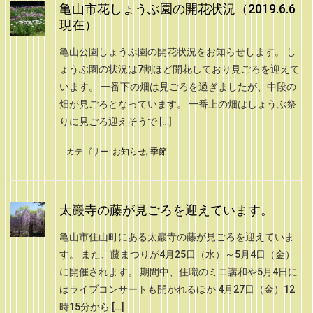
亀山市花しょうぶ園の開花状況（2019.6.6
現在）
亀山公園しょうぶ園の開花状況をお知らせします。 し
ょうぶ園の状況は7割ほど開花しており見ごろを迎えて
います。 一番下の畑は見ごろを過ぎましたが、中段の
畑が見ごろとなっています。 一番上の畑はしょうぶ祭
りに見ごろ迎えそうで […]
カテゴリー:
お知らせ
,
季節
太巖寺の藤が見ごろを迎えています。
亀山市住山町にある太巖寺の藤が見ごろを迎えていま
す。 また、藤まつりが4月25日（水）～5月4日（金）
に開催されます。 期間中、住職のミニ講和や5月4日に
はライブコンサートも開かれるほか 4月27日（金）12
時15分から […]