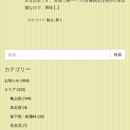
きるお店です。 全国で唯一?！の肖像画受注制作の実店
舗なので、興味 […]
カテゴリー:
観る
,
買う
検
索:
カテゴリー
お知らせ
(404)
エリア
(222)
亀山宿
(109)
加太宿
(4)
坂下宿・鈴鹿峠
(20)
石水渓
(7)