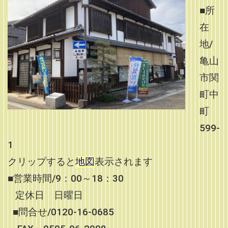
■所
在
地/
亀山
市関
町中
町
599-
1
クリップすると
地図
表示されます
■営業時間/9：00～18：30
定休日 日曜日
■問合せ/0120-16-0685