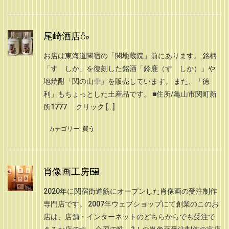
尾崎酒店🍶
お店は東海道関宿の「関地蔵院」前にあります。 銘柄
「すゞしか」を復刻した銘酒「鈴鹿（すゞしか）」や
地焼酎「関の山車」を販売しています。 また、「徳
利」もちょっとした土産品です。 ■住所/亀山市関町新
所1777 クリック […]
カテゴリー:
買う
肖像画工房🖼
2020年に関宿街道筋にオープンした肖像画の受注制作
専門店です。 2007年ウェブショップにて創業のこのお
店は、店舗・インターネットのどちらからでも受注で