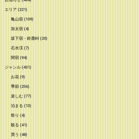
エリア
(221)
亀山宿
(109)
加太宿
(4)
坂下宿・鈴鹿峠
(20)
石水渓
(7)
関宿
(94)
ジャンル
(431)
お花
(9)
季節
(256)
楽しむ
(77)
泊まる
(13)
祭り
(4)
観る
(41)
買う
(48)