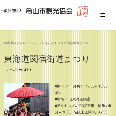
亀山市観光協会
>
ジャンル
>
楽しむ
>
東海道関宿街道まつり
東海道関宿街道まつり
カテゴリー:
楽しむ
■期間 ／11月初旬（9:00～15:00
頃）
■場所／ 旧東海道関宿
■アクセス／JR関駅下車、徒歩約5
分～20分、名阪国道関ICから5分