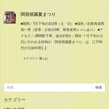
関宿祇園夏まつり
■期間／7月下旬の2日間（土・日） ■場所／旧東海道関
宿一帯（盲導・介助犬OK、障害者用トイレあり） ■ア
クセス／JR関駅下車、徒歩約5分～20分 ７月下旬の土
日に行われる恒例の「関宿祇園夏まつり」は、江戸時
代の元禄年間 […]
カテゴリー:
楽しむ
検
索:
カテゴリー
お知らせ
(404)