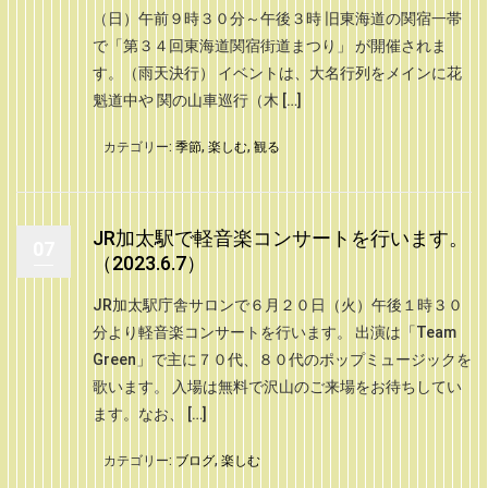
（日）午前９時３０分～午後３時 旧東海道の関宿一帯
で「第３４回東海道関宿街道まつり」 が開催されま
す。（雨天決行） イベントは、大名行列をメインに花
魁道中や 関の山車巡行（木 […]
カテゴリー:
季節
,
楽しむ
,
観る
JR加太駅で軽音楽コンサートを行います。
07
（2023.6.7）
JR加太駅庁舎サロンで６月２０日（火）午後１時３０
分より軽音楽コンサートを行います。 出演は「Team
Green」で主に７０代、８０代のポップミュージックを
歌います。 入場は無料で沢山のご来場をお待ちしてい
ます。なお、 […]
カテゴリー:
ブログ
,
楽しむ