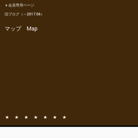
👧会員専用ページ
旧ブログ（～2017.06）
マップ Map
📧
📚
⛺
🎦
👦
👧
旧
お
一般社団法人 亀山市観光協会
観
亀
動
会
会
ブ